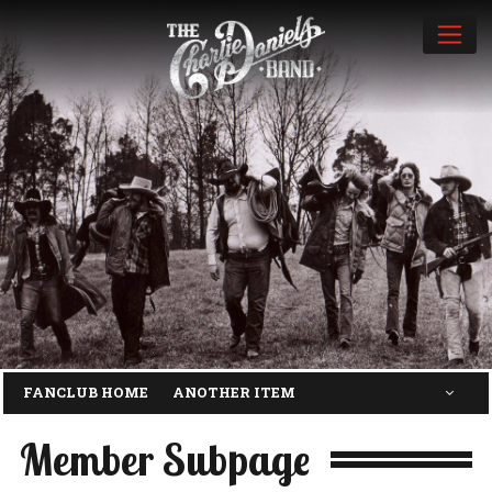
MOR
FANCLUB HOME
ANOTHER ITEM
Member Subpage